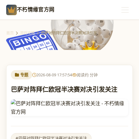
不朽情缘官方网
首页
游戏攻略
巴萨对阵拜仁欧冠半决赛对决引发关注
2026-08-09 17:57:54
阅读约 分钟
专题
巴萨对阵拜仁欧冠半决赛对决引发关注
#巴萨对阵拜仁欧冠半决赛对决引发关注