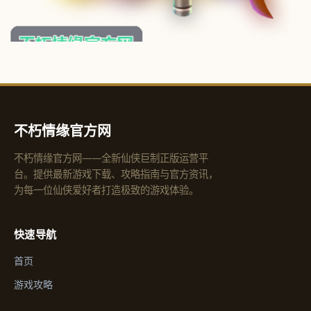
不朽情缘官方网
不朽情缘官方网——全新仙侠巨制正版运营平
台。提供最新游戏下载、攻略指南与官方资讯，
为每一位仙侠爱好者打造极致的游戏体验。
快速导航
首页
游戏攻略