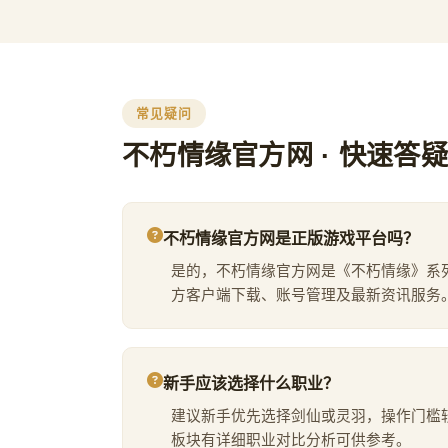
常见疑问
不朽情缘官方网 · 快速答疑
不朽情缘官方网是正版游戏平台吗？
是的，不朽情缘官方网是《不朽情缘》系
方客户端下载、账号管理及最新资讯服务
新手应该选择什么职业？
建议新手优先选择剑仙或灵羽，操作门槛
板块有详细职业对比分析可供参考。