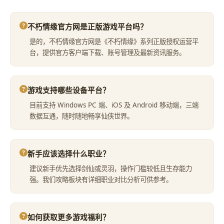
不朽情缘官方网是正版游戏平台吗？
是的，不朽情缘官方网是《不朽情缘》系列正版授权运营平
台，提供官方客户端下载、账号管理及最新资讯服务。
游戏支持哪些设备平台？
目前支持 Windows PC 端、iOS 及 Android 移动端，三端
数据互通，随时随地畅享仙侠世界。
新手应该选择什么职业？
建议新手优先选择剑仙或灵羽，操作门槛较低且生存能力
强。我们攻略板块有详细职业对比分析可供参考。
如何获取更多游戏福利？