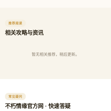
推荐阅读
相关攻略与资讯
暂无相关推荐，稍后更新。
常见疑问
不朽情缘官方网 · 快速答疑